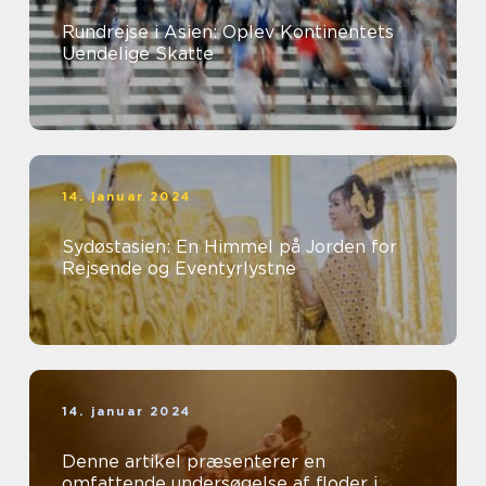
Rundrejse i Asien: Oplev Kontinentets
Uendelige Skatte
14. januar 2024
Sydøstasien: En Himmel på Jorden for
Rejsende og Eventyrlystne
14. januar 2024
Denne artikel præsenterer en
omfattende undersøgelse af floder i