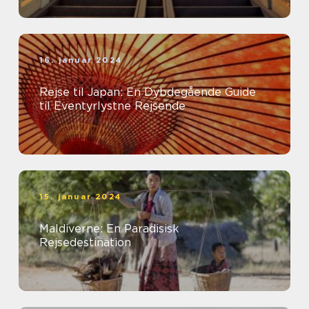
16. januar 2024
Rejse til Japan: En Dybdegående Guide
til Eventyrlystne Rejsende
15. januar 2024
Maldiverne: En Paradisisk
Rejsedestination