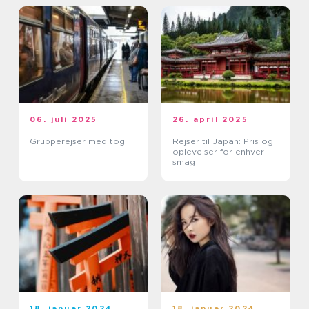
06. juli 2025
26. april 2025
Grupperejser med tog
Rejser til Japan: Pris og
oplevelser for enhver
smag
18. januar 2024
18. januar 2024