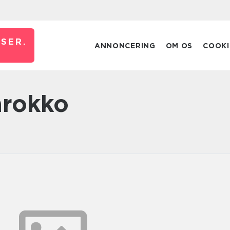
JSER.
ANNONCERING
OM OS
COOKI
marokko