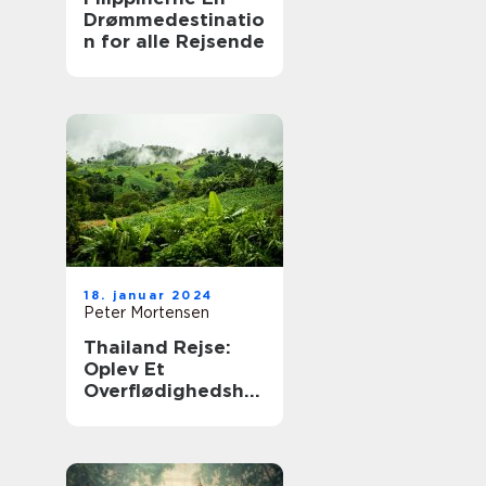
Drømmedestinatio
n for alle Rejsende
18. januar 2024
Peter Mortensen
Thailand Rejse:
Oplev Et
Overflødighedshor
n af Kultur,
Strande og
Eventyr