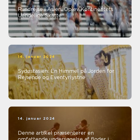
Rundrejse i Asien: Oplev Kontinentets
Uendelige Skatte
14. januar 2024
Sydøstasien: En Himmel på Jorden for
Rejsende og Eventyrlystne
14. januar 2024
Denne artikel præsenterer en
omfattende undersøgelse af floder i