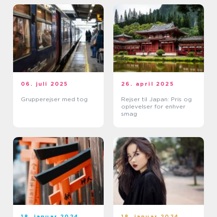
06. juli 2025
26. april 2025
Grupperejser med tog
Rejser til Japan: Pris og
oplevelser for enhver
smag
18. januar 2024
18. januar 2024