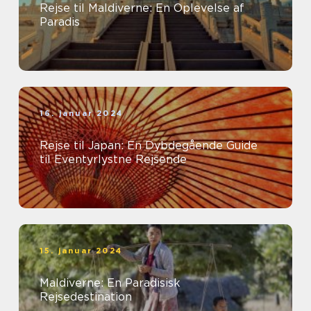
Rejse til Maldiverne: En Oplevelse af
Paradis
16. januar 2024
Rejse til Japan: En Dybdegående Guide
til Eventyrlystne Rejsende
15. januar 2024
Maldiverne: En Paradisisk
Rejsedestination