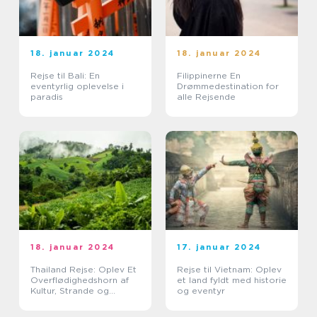
18. januar 2024
18. januar 2024
Rejse til Bali: En
Filippinerne En
eventyrlig oplevelse i
Drømmedestination for
paradis
alle Rejsende
18. januar 2024
17. januar 2024
Thailand Rejse: Oplev Et
Rejse til Vietnam: Oplev
Overflødighedshorn af
et land fyldt med historie
Kultur, Strande og
og eventyr
Eventyr