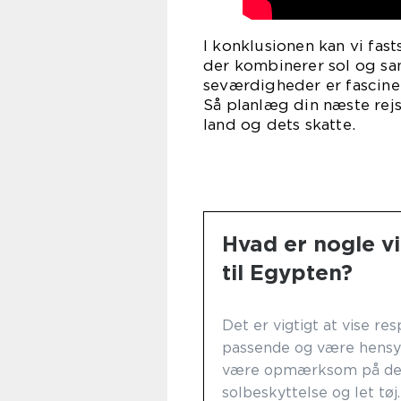
I konklusionen kan vi fasts
der kombinerer sol og san
seværdigheder er fascine
Så planlæg din næste rejs
land og dets skatte.
Hvad er nogle vi
til Egypten?
Det er vigtigt at vise re
passende og være hensyn
være opmærksom på det
solbeskyttelse og let tøj.