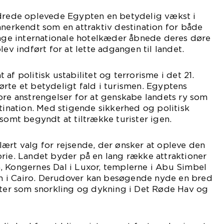
ndrede oplevede Egypten en betydelig vækst i
anerkendt som en attraktiv destination for både
ange internationale hotelkæder åbnede deres døre
lev indført for at lette adgangen til landet.
af politisk ustabilitet og terrorisme i det 21.
rte et betydeligt fald i turismen. Egyptens
ore anstrengelser for at genskabe landets ry som
stination. Med stigende sikkerhed og politisk
gsomt begyndt at tiltrække turister igen.
ært valg for rejsende, der ønsker at opleve den
rie. Landet byder på en lang række attraktioner
, Kongernes Dal i Luxor, templerne i Abu Simbel
 i Cairo. Derudover kan besøgende nyde en bred
teter som snorkling og dykning i Det Røde Hav og