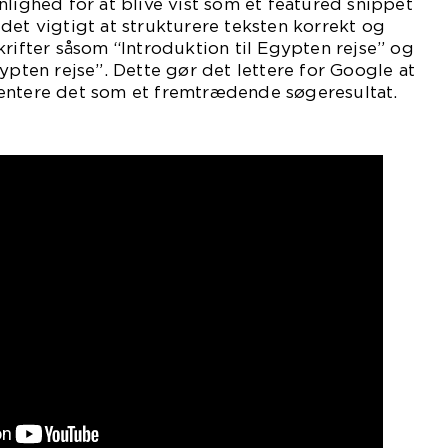
nlighed for at blive vist som et featured snippet
det vigtigt at strukturere teksten korrekt og
krifter såsom “Introduktion til Egypten rejse” og
ypten rejse”. Dette gør det lettere for Google at
entere det som et fremtrædende søgeresultat.