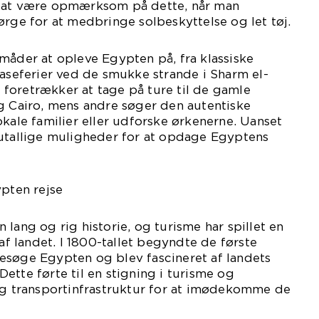
t at være opmærksom på dette, når man
ørge for at medbringe solbeskyttelse og let tøj.
måder at opleve Egypten på, fra klassiske
daseferier ved de smukke strande i Sharm el-
foretrækker at tage på ture til de gamle
g Cairo, mens andre søger den autentiske
okale familier eller udforske ørkenerne. Uanset
 utallige muligheder for at opdage Egyptens
ypten rejse
lang og rig historie, og turisme har spillet en
 af landet. I 1800-tallet begyndte de første
esøge Egypten og blev fascineret af landets
ette førte til en stigning i turisme og
 og transportinfrastruktur for at imødekomme de