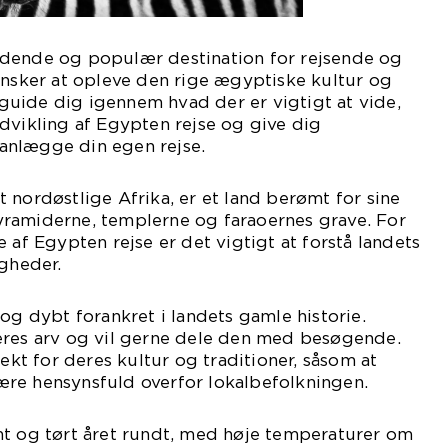
dende og populær destination for rejsende og
ønsker at opleve den rige ægyptiske kultur og
l guide dig igennem hvad der er vigtigt at vide,
dvikling af Egypten rejse og give dig
planlægge din egen rejse.
 nordøstlige Afrika, er et land berømt for sine
ramiderne, templerne og faraoernes grave. For
 af Egypten rejse er det vigtigt at forstå landets
igheder.
 og dybt forankret i landets gamle historie.
eres arv og vil gerne dele den med besøgende.
pekt for deres kultur og traditioner, såsom at
re hensynsfuld overfor lokalbefolkningen.
mt og tørt året rundt, med høje temperaturer om