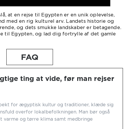
lå, at en rejse til Egypten er en unik oplevelse,
d med en rig kulturel arv. Landets historie og
rende, og dets smukke landskaber er betagende.
e til Egypten, og lad dig fortrylle af det gamle
FAQ
gtige ting at vide, før man rejser
spekt for ægyptisk kultur og traditioner, klæde sig
sfuld overfor lokalbefolkningen. Man bør også
 varme og tørre klima samt medbringe