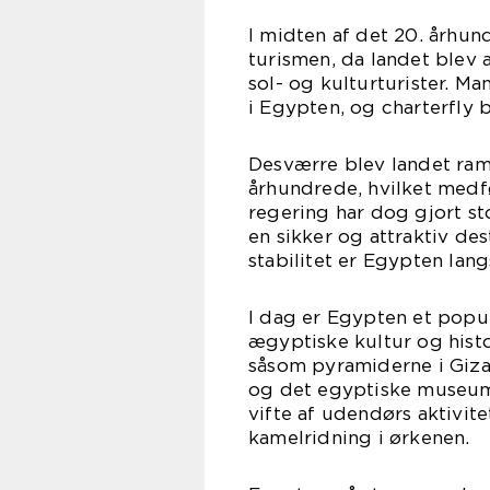
I midten af det 20. århu
turismen, da landet blev 
sol- og kulturturister. M
i Egypten, og charterfly b
Desværre blev landet ramt 
århundrede, hvilket medfø
regering har dog gjort st
en sikker og attraktiv de
stabilitet er Egypten lan
I dag er Egypten et popul
ægyptiske kultur og histo
såsom pyramiderne i Giza
og det egyptiske museum
vifte af udendørs aktivi
kamelridning i ørkenen.