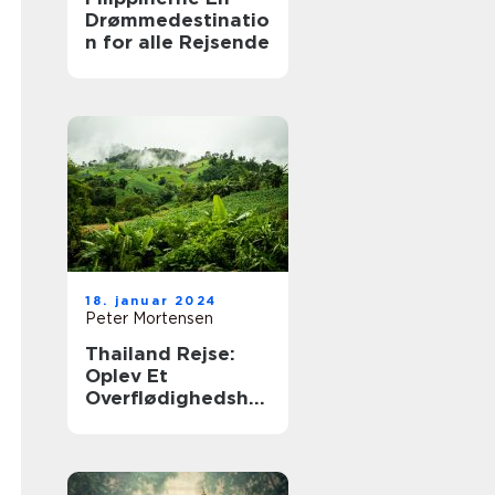
Drømmedestinatio
n for alle Rejsende
18. januar 2024
Peter Mortensen
Thailand Rejse:
Oplev Et
Overflødighedshor
n af Kultur,
Strande og
Eventyr