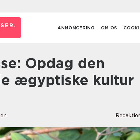
JSER.
ANNONCERING
OM OS
COOKI
de ægyptiske kultur
sen
Redaktio