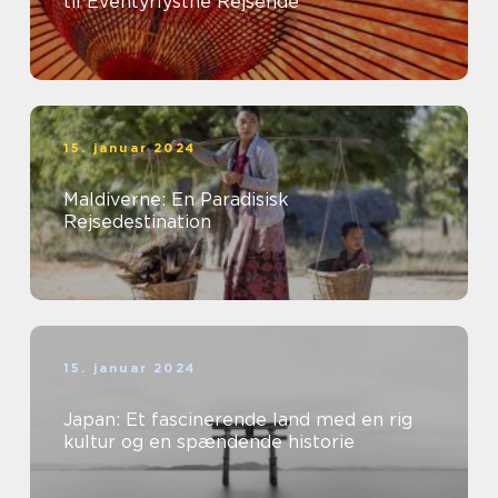
til Eventyrlystne Rejsende
15. januar 2024
Maldiverne: En Paradisisk
Rejsedestination
15. januar 2024
Japan: Et fascinerende land med en rig
kultur og en spændende historie