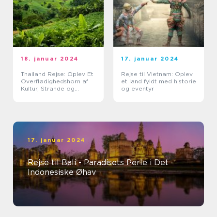
18. januar 2024
17. januar 2024
Thailand Rejse: Oplev Et
Rejse til Vietnam: Oplev
Overflødighedshorn af
et land fyldt med historie
Kultur, Strande og
og eventyr
Eventyr
17. januar 2024
Rejse til Bali - Paradisets Perle i Det
Indonesiske Øhav