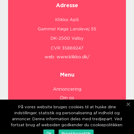
Adresse
web:
www.klikko.dk/
Menu
Annoncering
Om os
Cookies
På vores website bruges cookies til at huske dine
indstillinger, statistik og personalisering af indhold og
Kontakt os
annoncer. Denne information deles med tredjepart. Ved
Sitemap
fortsat brug af websiden godkender du cookiepolitikken.
Ok
Privatlivspolitik