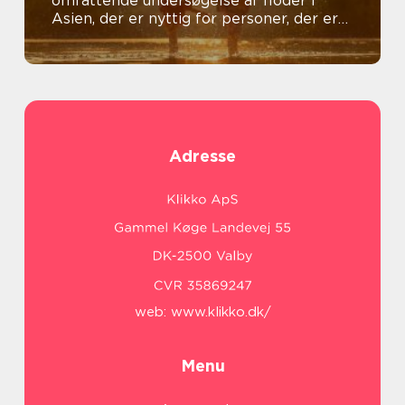
omfattende undersøgelse af floder i
Asien, der er nyttig for personer, der er
generelt interesseret i emnet
Adresse
web:
www.klikko.dk/
Menu