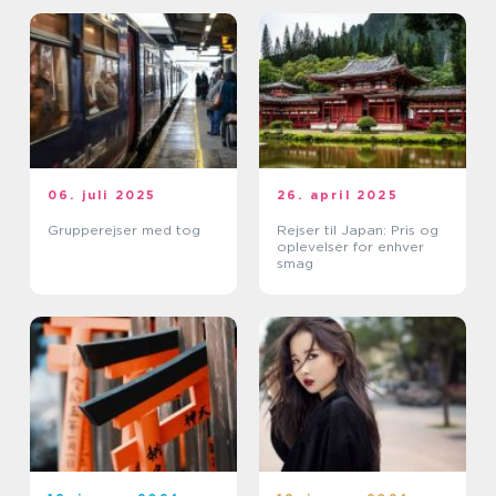
06. juli 2025
26. april 2025
Grupperejser med tog
Rejser til Japan: Pris og
oplevelser for enhver
smag