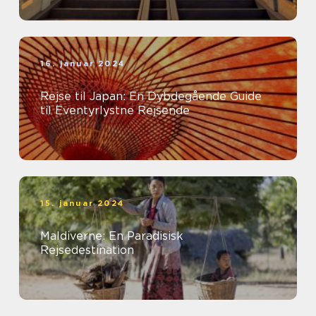
16. januar 2024
Rejse til Japan: En Dybdegående Guide
til Eventyrlystne Rejsende
15. januar 2024
Maldiverne: En Paradisisk
Rejsedestination