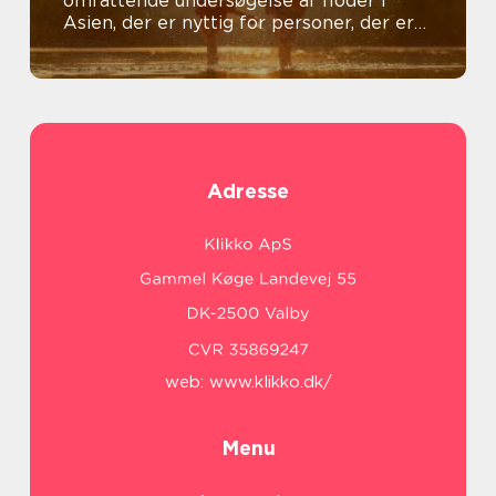
omfattende undersøgelse af floder i
Asien, der er nyttig for personer, der er
generelt interesseret i emnet
Adresse
web:
www.klikko.dk/
Menu