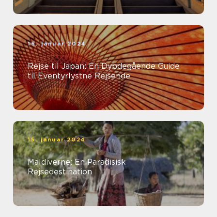
16. januar 2024
Rejse til Japan: En Dybdegående Guide
til Eventyrlystne Rejsende
15. januar 2024
Maldiverne: En Paradisisk
Rejsedestination