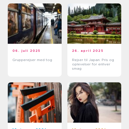
06. juli 2025
26. april 2025
Grupperejser med tog
Rejser til Japan: Pris og
oplevelser for enhver
smag