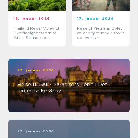
18. januar 2024
17. januar 2024
Thailand Rejse: Oplev Et
Rejse til Vietnam: Oplev
Overflødighedshorn af
et land fyldt med historie
Kultur, Strande og
og eventyr
Eventyr
17. januar 2024
Rejse til Bali - Paradisets Perle i Det
Indonesiske Øhav
17. januar 2024