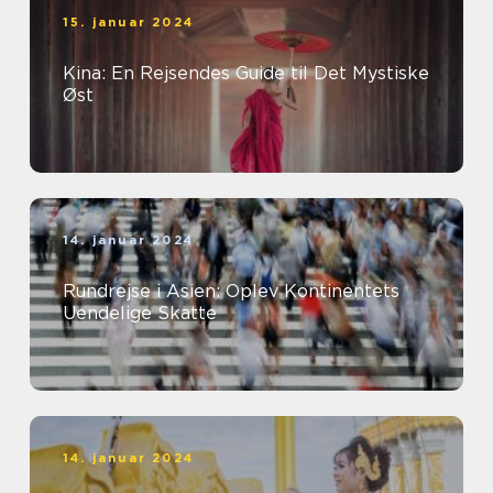
15. januar 2024
Kina: En Rejsendes Guide til Det Mystiske
Øst
14. januar 2024
Rundrejse i Asien: Oplev Kontinentets
Uendelige Skatte
14. januar 2024