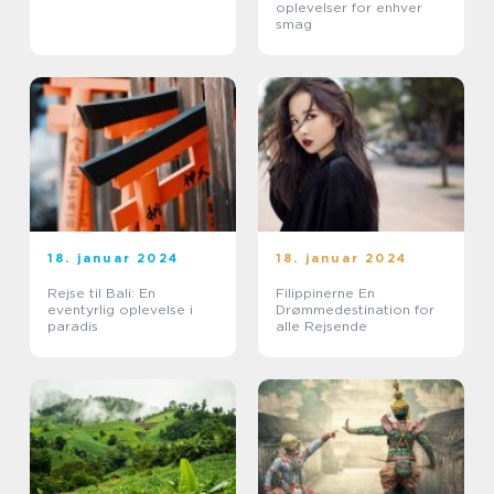
oplevelser for enhver
smag
18. januar 2024
18. januar 2024
Rejse til Bali: En
Filippinerne En
eventyrlig oplevelse i
Drømmedestination for
paradis
alle Rejsende