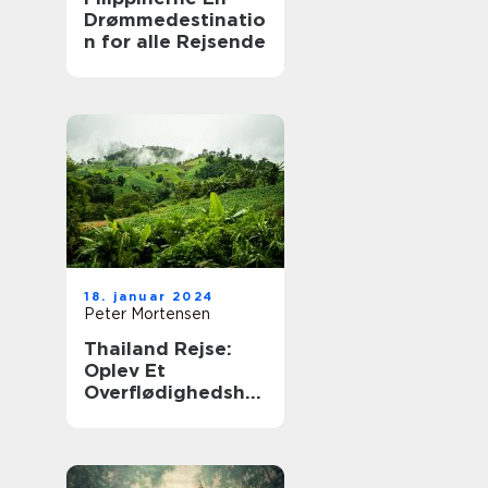
Drømmedestinatio
n for alle Rejsende
18. januar 2024
Peter Mortensen
Thailand Rejse:
Oplev Et
Overflødighedshor
n af Kultur,
Strande og
Eventyr