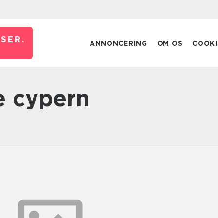
JSER.
ANNONCERING
OM OS
COOKI
se cypern