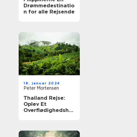
Drømmedestinatio
n for alle Rejsende
18. januar 2024
Peter Mortensen
Thailand Rejse:
Oplev Et
Overflødighedshor
n af Kultur,
Strande og
Eventyr