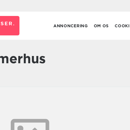
JSER.
ANNONCERING
OM OS
COOKI
mmerhus